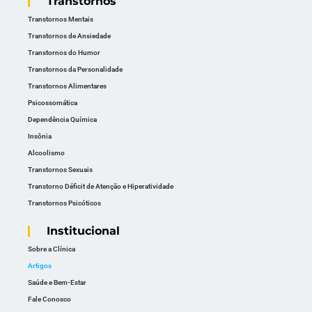
Transtornos
Transtornos Mentais
Transtornos de Ansiedade
Transtornos do Humor
Transtornos da Personalidade
Transtornos Alimentares
Psicossomática
Dependência Química
Insônia
Alcoolismo
Transtornos Sexuais
Transtorno Déficit de Atenção e Hiperatividade
Transtornos Psicóticos
Institucional
Sobre a Clínica
Artigos
Saúde e Bem-Estar
Fale Conosco