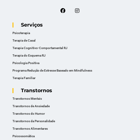
Serviços
Psicoterapia
Terapia de Casal
Terapia Cognitivo-Comportamental RJ
Terapia do Esquema RJ
Psicologia Positiva
Programa Redução de Estresse Baseado em Mindfulness
Terapia Familiar
Transtornos
Transtornos Mentais
Transtornos de Ansiedade
Transtornos do Humor
Transtornos da Personalidade
Transtornos Alimentares
Psicossomática