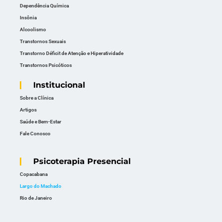
Dependência Química
Insônia
Alcoolismo
Transtornos Sexuais
Transtorno Déficit de Atenção e Hiperatividade
Transtornos Psicóticos
Institucional
Sobre a Clínica
Artigos
Saúde e Bem-Estar
Fale Conosco
Psicoterapia Presencial
Copacabana
Largo do Machado
Rio de Janeiro