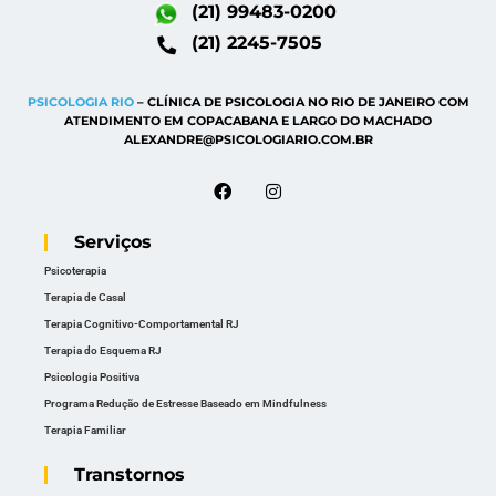
(21) 99483-0200
(21) 2245-7505
PSICOLOGIA RIO
– CLÍNICA DE PSICOLOGIA NO RIO DE JANEIRO COM
ATENDIMENTO EM COPACABANA E LARGO DO MACHADO
ALEXANDRE@PSICOLOGIARIO.COM.BR
Serviços
Psicoterapia
Terapia de Casal
Terapia Cognitivo-Comportamental RJ
Terapia do Esquema RJ
Psicologia Positiva
Programa Redução de Estresse Baseado em Mindfulness
Terapia Familiar
Transtornos