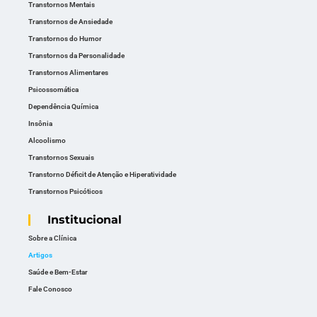
Transtornos Mentais
Transtornos de Ansiedade
Transtornos do Humor
Transtornos da Personalidade
Transtornos Alimentares
Psicossomática
Dependência Química
Insônia
Alcoolismo
Transtornos Sexuais
Transtorno Déficit de Atenção e Hiperatividade
Transtornos Psicóticos
Institucional
Sobre a Clínica
Artigos
Saúde e Bem-Estar
Fale Conosco