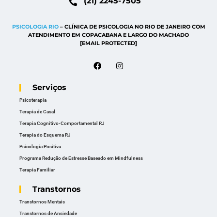
(21) 2245-7505
PSICOLOGIA RIO
– CLÍNICA DE PSICOLOGIA NO RIO DE JANEIRO COM
ATENDIMENTO EM COPACABANA E LARGO DO MACHADO
[EMAIL PROTECTED]
Serviços
Psicoterapia
Terapia de Casal
Terapia Cognitivo-Comportamental RJ
Terapia do Esquema RJ
Psicologia Positiva
Programa Redução de Estresse Baseado em Mindfulness
Terapia Familiar
Transtornos
Transtornos Mentais
Transtornos de Ansiedade